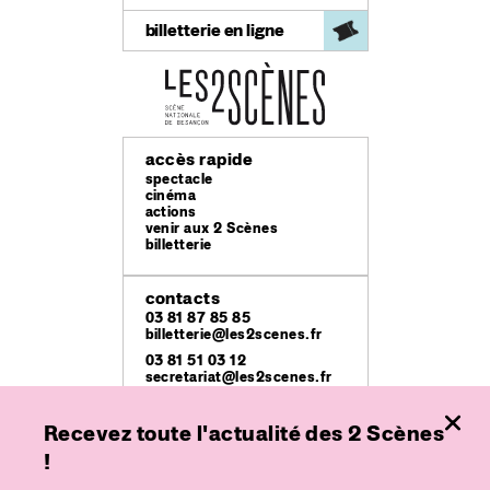
billetterie en ligne
accès rapide
spectacle
cinéma
actions
venir aux 2 Scènes
billetterie
contacts
03 81 87 85 85
billetterie@les2scenes.fr
03 81 51 03 12
secretariat@les2scenes.fr
Recevez toute l'actualité des 2 Scènes
lieux
Théâtre Ledoux
!
49 rue Mégevand