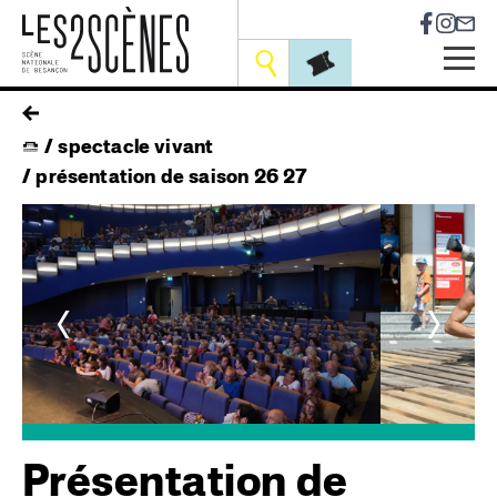
Socia
Outils
Skip
fil
to
spectacle vivant
main
d'ariane
navigation
présentation de saison 26 27
<
>
ry
Présentation de